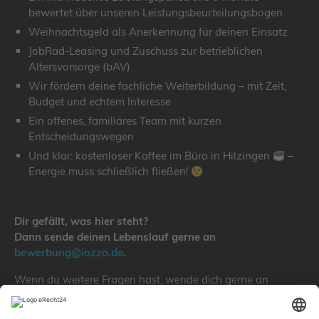
bewertet über unseren Leistungsbeurteilungsbogen
Weihnachtsgeld als Anerkennung für deinen Einsatz
JobRad-Leasing und Zuschuss zur betrieblichen
Altersvorsorge (bAV)
Wir fördern deine fachliche Weiterbildung – mit Zeit,
Budget und echtem Interesse
Ein offenes, familiäres Team mit kurzen
Entscheidungswegen
Und klar: kostenloser Kaffee im Büro in Hilzingen
–
Energie muss schließlich fließen!
Dir gefällt, was hier steht?
Dann sende deinen Lebenslauf gerne an
bewerbung@iozzo.de
.
Wenn du weitere Fragen hast, wende dich gerne an
Dorothee Jur.