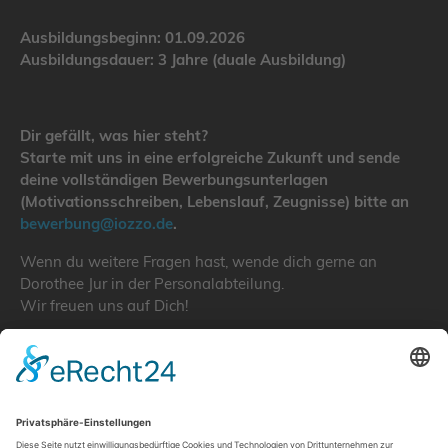
Ausbildungsbeginn: 01.09.2026
Ausbildungsdauer: 3 Jahre (duale Ausbildung)
Dir gefällt, was hier steht?
Starte mit uns in eine erfolgreiche Zukunft und sende
deine vollständigen Bewerbungsunterlagen
(Motivationsschreiben, Lebenslauf, Zeugnisse) bitte an
bewerbung@iozzo.de
.
Wenn du weitere Fragen hast, wende dich gerne an
Dorothee Jur in der Personalabteilung.
Wir freuen uns auf Dich!
iozzo GmbH
Hebelsteinstraße 8
78247 Hilzingen
Personalabteilung / Frau Dorothee Jur