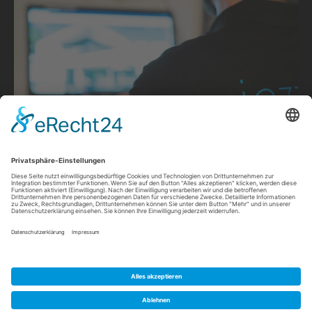
Auf Wunsch haben wir Ihre Anlage stets im Blick.
Wir vergleichen online die Soll-Ist-Erträge Ihrer
Einspeisung und entdecken so technische Defekte,
bevor ein großer wirtschaftlicher Schaden entsteht.