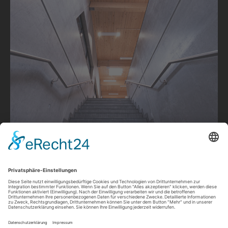
Die Planung der elektrischen Versorgung eines neuen
Gebäudes ist Routine.
iozzo
führt die Arbeiten aber nicht nur nach Standard
aus, sondern geht intensiv auf die Wünsche der
Bauherren ein.
Wir denken gerade beim Neubau schon an morgen: An