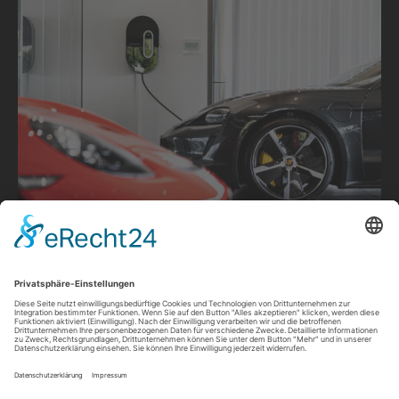
Vor wenigen Jahren galt die E-Mobilität noch als
exotische Transportmöglichkeit – heute bewegt sie
unsere Gesellschaft.
iozzo
ermittelt den passenden Bedarf Ihres privaten
oder beruflichen Fuhrparks und realisiert Ihr
individuelles Ladenetz. Wir machen Sie fit für die
Mobilität der Zukunft. Im Idealfall mit Energie von Ihrem